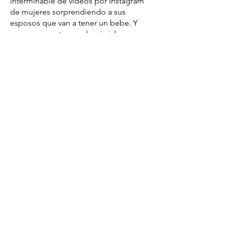
interminable de videos por Instagram
de mujeres sorprendiendo a sus
esposos que van a tener un bebe. Y
aunque no estamos deprimidos y no
estamos peleando, este asunto vive
con nosotros. Y tengo que
preguntarme ¿Soy suficiente?
¿Seremos suficientes juntos, solo
nosotros, durante los próximos 40
años?
Hace una semana fui a un evento para
celebrar la publicación de un libro
sobre la infertilidad. El libro es una
colección de arte hermoso y ensayos
inspirado por esos viajes de la
infertilidad. Había una artista allí, con
obras de arte tan grandes y bonitas e
impresionantes—como ventanas de
vitral en una iglesia, hechas con los