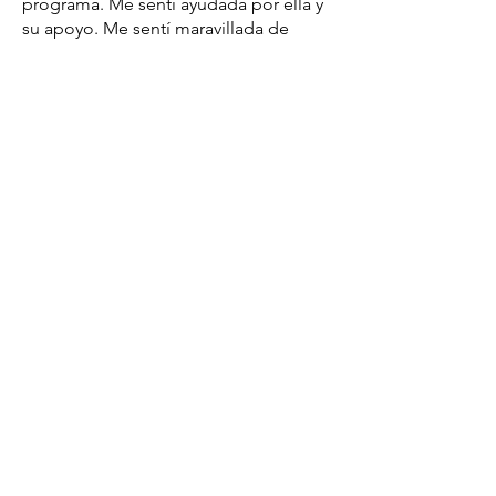
programa. Me sentí ayudada por ella y
su apoyo. Me sentí maravillada de
haber dado esa charla. Entonces
conseguí otra en la Iglesia Santa Maria
en Madison donde yo voy. Fuimos un
grupo grande para personas mayores y
todas las promotoras hicieron varios
talleres en salones diferentes. Fue un
momento de gran enseñanza para mi
para tener el apoyo de la Iglesia y la
gente.
Consuelo con dos promotoras haciendo una