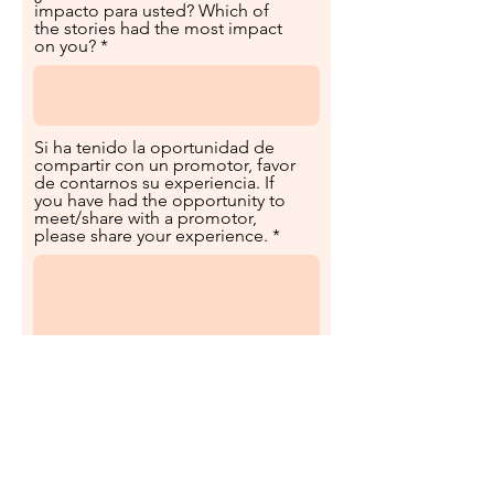
impacto para usted? Which of
the stories had the most impact
on you?
Si ha tenido la oportunidad de
compartir con un promotor, favor
de contarnos su experiencia. If
you have had the opportunity to
meet/share with a promotor,
please share your experience.
Estoy de acuerdo que mis
comentarios se compartan en
el sitio web y con los
escritores. I conset to these
comments being featured on
the website in the future or
shared with the writers.